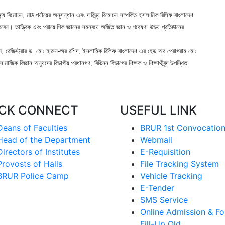
র্য বিমোচন, মাঠ পর্যায়ের অনুসন্ধান এবং দারিদ্র্য বিমোচন সম্পর্কিত ইসলামিক রিলিফ বাংলাদেশ
েন। তাত্ত্বিক এবং প্রায়োগিক জ্ঞানের সমন্বয়ে অর্জিত জ্ঞান ও গবেষণা উভয় প্রতিষ্ঠানের
ম, রেজিস্ট্রার ড. মোঃ হারুন-অর রশিদ, ইসলামিক রিলিফ বাংলাদেশ এর হেড অব প্রোগ্রাম মোঃ
জিক বিজ্ঞান অনুষদের বিভাগীয় প্রধানগণ, বিভিন্ন বিভাগের শিক্ষক ও শিক্ষার্থীবৃন্দ উপস্থিত
ICK CONNECT
USEFUL LINK
Deans of Faculties
BRUR 1st Convocatio
Head of the Department
Webmail
Directors of Institutes
E-Requisition
Provosts of Halls
File Tracking System
BRUR Police Camp
Vehicle Tracking
E-Tender
SMS Service
Online Admission & F
Fill-Up Old