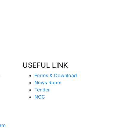
USEFUL LINK
n
Forms & Download
News Room
Tender
NOC
orm