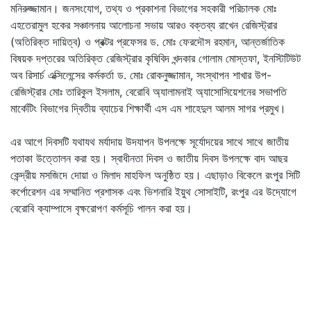
মনিরুজ্জামান। জনসংযোগ, তথ্য ও প্রকাশনা বিভাগের সহকারী পরিচালক মোঃ
এহতেরামুল হকের সঞ্চালনায় আলোচনা সভায় আরও বক্তব্য রাখেন রেজিস্ট্রার
(অতিরিক্ত দায়িত্ব) ও প্রক্টর প্রফেসর ড. মোঃ ফেরদৌস রহমান, আন্তর্জাতিক
বিষয়ক দপ্তরের অতিরিক্ত রেজিস্ট্রার কৃষিবিদ খন্দকার গোলাম মোস্তফা, ইনস্টিটিউট
অব রিসার্চ এক্সিলেন্সের কর্মকর্তা ড. মোঃ রোকনুজ্জামান, সংস্থাপন শাখার উপ-
রেজিস্ট্রার মোঃ তারিকুল ইসলাম, বেরোবি অ্যালামনাই অ্যাসোসিয়েশনের সভাপতি
মার্কেটিং বিভাগের দ্বিতীয় ব্যাচের শিক্ষার্থী এস এম শাহেদুল আলম সাগর প্রমুখ।
এর আগে দিবসটি যথাযথ মর্যাদায় উদযাপন উপলক্ষে সূর্যোদয়ের সাথে সাথে জাতীয়
পতাকা উত্তোলন করা হয়। স্বাধীনতা দিবস ও জাতীয় দিবস উপলক্ষে বাদ আছর
কেন্দ্রীয় মসজিদে দোয়া ও মিলাদ মাহফিল অনুষ্ঠিত হয়। এছাড়াও বিকেলে রংপুর সিটি
কর্পোরেশন এর সম্মানিত প্রশাসক এবং ভিশনারি ইয়ুথ সোসাইটি, রংপুর এর উদ্যোগে
বেরোবি ক্যাম্পাসে বৃক্ষরোপণ কর্মসূচি পালন করা হয়।