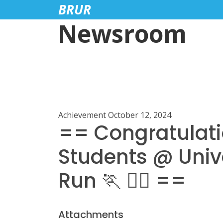
BRUR
Newsroom
Achievement
October 12, 2024
== Congratulatio
Students @ Univ
Run 🏃 🏃‍♂️ ==
Attachments