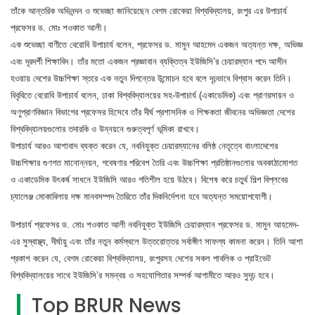
তাঁকে আন্তরিক অভিনন্দন ও শুভেচ্ছা জানিয়েছেন বেগম রোকেয়া বিশ্ববিদ্যালয়, রংপুর এর উপাচার্য
প্রফেসর ড. মোঃ শওকাত আলী।
এক শুভেচ্ছা বাণীতে বেরোবি উপাচার্য বলেন, প্রফেসর ড. মামুন আহমেদ একজন অত্যন্ত দক্ষ, অভিজ্ঞ
এবং দূরদর্শী শিক্ষাবিদ। তাঁর মতো একজন প্রজ্ঞাবান ব্যক্তিত্ব ইউজিসি’র চেয়ারম্যান পদে আসীন
হওয়ায় দেশের উচ্চশিক্ষা স্তরে এক নতুন দিগন্তের উন্মোচন হবে বলে দৃঢ়ভাবে বিশ্বাস করেন তিনি।
বিবৃবিতে বেরোবি উপাচার্য বলেন, ঢাকা বিশ্ববিদ্যালয়ের সহ-উপাচার্য (একাডেমিক) এবং প্রাণরসায়ন ও
অণুপ্রাণবিজ্ঞান বিভাগের প্রফেসর হিসেবে তাঁর দীর্ঘ প্রশাসনিক ও শিক্ষকতা জীবনের অভিজ্ঞতা দেশের
বিশ্ববিদ্যালয়গুলোর তদারকি ও উন্নয়নে গুরুত্বপূর্ণ ভূমিকা রাখবে।
উপাচার্য আরও আশাবাদ ব্যক্ত করেন যে, নবনিযুক্ত চেয়ারম্যানের বলিষ্ঠ নেতৃত্বে বাংলাদেশের
উচ্চশিক্ষার গুণগত মানোন্নয়ন, গবেষণার পরিবেশ তৈরি এবং উচ্চশিক্ষা প্রতিষ্ঠানগুলোর অবকাঠামোগত
ও একাডেমিক উৎকর্ষ সাধনে ইউজিসি আরও গতিশীল হয়ে উঠবে। বিশেষ করে চতুর্থ শিল্প বিপ্লবের
চ্যালেঞ্জ মোকাবিলায় দক্ষ মানবসম্পদ তৈরিতে তাঁর দিকনির্দেশনা হবে অত্যন্ত সময়োপযোগী।
উপাচার্য প্রফেসর ড. মোঃ শওকাত আলী নবনিযুক্ত ইউজিসি চেয়ারম্যান প্রফেসর ড. মামুন আহমেদ-
এর সুস্বাস্থ্য, দীর্ঘায়ু এবং তাঁর নতুন কর্মস্থলে উত্তরোত্তর সর্বাঙ্গীণ সাফল্য কামনা করেন। তিনি আশা
প্রকাশ করেন যে, বেগম রোকেয়া বিশ্ববিদ্যালয়, রংপুরসহ দেশের সকল পাবলিক ও প্রাইভেট
বিশ্ববিদ্যালয়ের সাথে ইউজিসি’র সমন্বয় ও সহযোগিতার সম্পর্ক আগামীতে আরও সুদৃঢ় হবে।
Top BRUR News