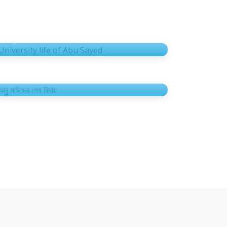
University life of Abu Sayed
3টি ছবি
আবু সাঈদের শেষ বিদায়
4টি ছবি