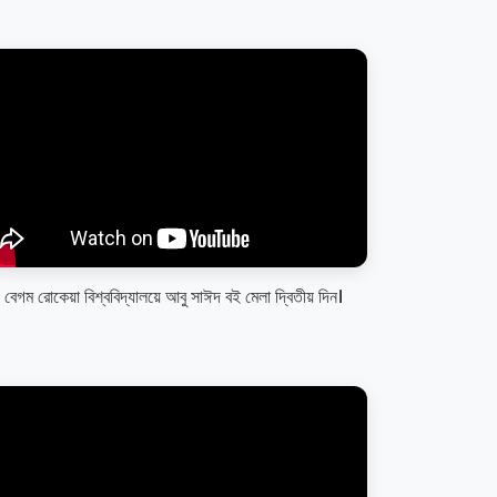
বেগম রোকেয়া বিশ্ববিদ্যালয়ে আবু সাঈদ বই মেলা দ্বিতীয় দিন।