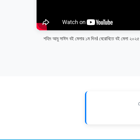
শহিদ আবু সাঈদ বই মেলার ১ম দিন। বেরোবিতে বই মেলা ২০২৫