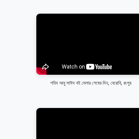
শহিদ আবু সাঈদ বই মেলার শেষের দিন, বেরোবি, রংপুর