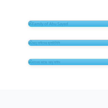
Family of Abu Sayed
3টি ছবি
আবু সাঈদের জুলাইলিপি
18টি ছবি
দাতব্য কাজে আবু সাঈদ
2টি ছবি