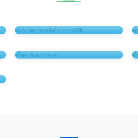
শহিদ আবু সাঈদের দ্বিতীয় শাহাদাৎবার্ষিকী
10টি ছবি
আবু সাঈদের গ্রামের বাড়ি
2টি ছবি