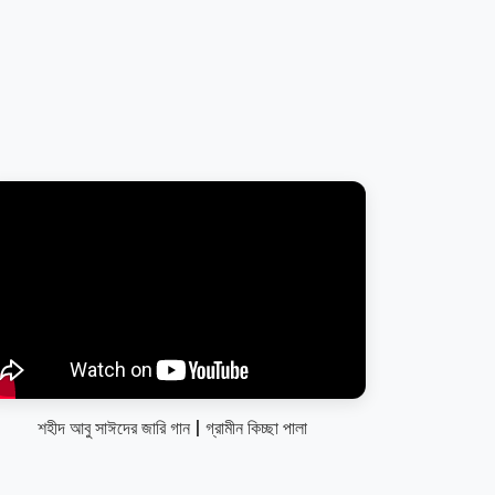
শহীদ আবু সাঈদের জারি গান | গ্রামীন কিচ্ছা পালা