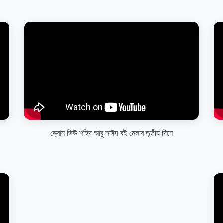
ড্রোন ভিউ শহিদ আবু সাঈদ বই মেলার তৃতীয় দিনে