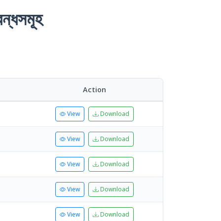
বন্ধসমূহ
Action
View
Download
View
Download
View
Download
View
Download
View
Download