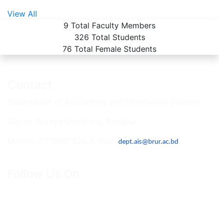
View All
9
Total Faculty Members
326
Total Students
76
Total Female Students
Contact
Department of Accounting and Information Systems
Begum Rokeya University, Rangpur
Mobile: 01716607926, E-mail:
dept.ais@brur.ac.bd
Follow Us On