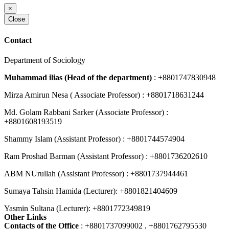
×
Close
Contact
Department of Sociology
Muhammad ilias (Head of the department)
: +8801747830948
Mirza Amirun Nesa ( Associate Professor) : +8801718631244
Md. Golam Rabbani Sarker (Associate Professor) :
+8801608193519
Shammy Islam (Assistant Professor) : +8801744574904
Ram Proshad Barman (Assistant Professor) : +8801736202610
ABM NUrullah (Assistant Professor) : +8801737944461
Sumaya Tahsin Hamida (Lecturer): +8801821404609
Yasmin Sultana (Lecturer): +8801772349819
Other Links
Contacts of the Office
: +8801737099002 , +8801762795530