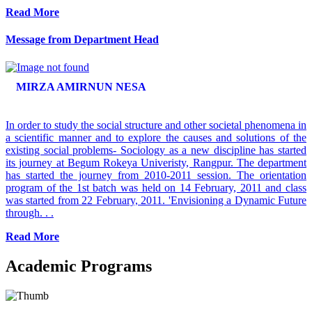
Read More
Message from Department Head
MIRZA AMIRNUN NESA
In order to study the social structure and other societal phenomena in
a scientific manner and to explore the causes and solutions of the
existing social problems- Sociology as a new discipline has started
its journey at Begum Rokeya Univeristy, Rangpur. The department
has started the journey from 2010-2011 session. The orientation
program of the 1st batch was held on 14 February, 2011 and class
was started from 22 February, 2011. 'Envisioning a Dynamic Future
through. . .
Read More
Academic Programs