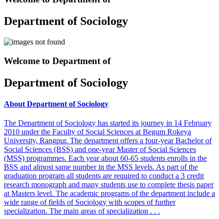
Department of Sociology
Welcome to Department of
Department of Sociology
About Department of Sociology
The Department of Sociology has started its journey in 14 February
2010 under the Faculty of Social Sciences at Begum Rokeya
University, Rangpur. The department offers a four-year Bachelor of
Social Sciences (BSS) and one-year Master of Social Sciences
(MSS) programmes. Each year about 60-65 students enrolls in the
BSS and almost same number in the MSS levels. As part of the
graduation program all students are required to conduct a 3 credit
research monograph and many students use to complete thesis paper
at Masters level. The academic programs of the department include a
wide range of fields of Sociology with scopes of further
specialization. The main areas of specialization . . .