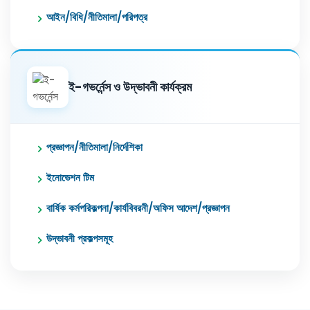
আইন/বিধি/নীতিমালা/পরিপত্র
ই-গভর্নেন্স ও উদ্ভাবনী কার্যক্রম
প্রজ্ঞাপন/নীতিমালা/নির্দেশিকা
ইনোভেশন টিম
বার্ষিক কর্মপরিকল্পনা/কার্যবিবরনী/অফিস আদেশ/প্রজ্ঞাপন
উদ্ভাবনী প্রকল্পসমূহ