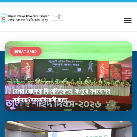
শহিদ আবু সাঈদ কর্নার
FEATURED
বেগম রোকেয়া বিশ্ববিদ্যালয়, রংপুরে যথাযোগ্য
মর্যাদায় বৈষম্যবিরোধী ছাত্...