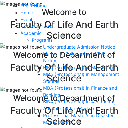
BRUR Home
Welcome to
Home
Event
Faculty Of Life And Earth
Notice & News
Science
Academic
Programs
Undergraduate Admission Notice
Welcome to Department of
Master of Philosophy (MPhil)
Notice
Faculty Of Life And Earth
MBA (Professional) in Marketing
MBA (Professional) in Management
Science
Studies
MBA (Professional) in Finance and
Banking
Welcome to Department of
MBA (Professional) in Accounting
Faculty Of Life And Earth
And Information Systems
Professional Master's in Disaster
Science
Management