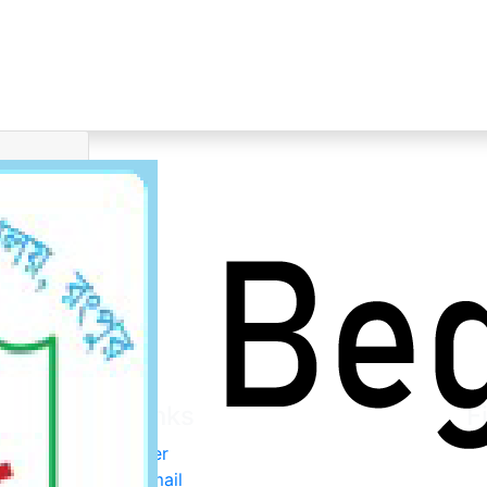
rgraduate Admission N
es
ice
তি
তি
্তি বিজ্ঞপ্তি
তি
Other Links
F
Career
Webmail