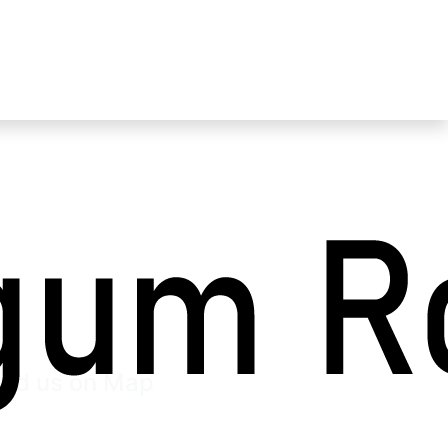
otice
ind us on Map