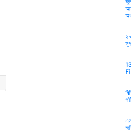
জু
আয়
অং
২০
সু
1
F
বি
পর
এম
জর