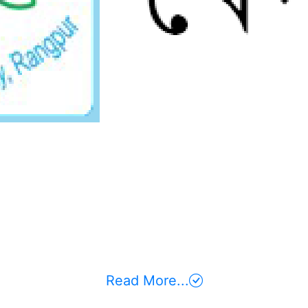
ment Information
Message from De
, Rangpur, is a flag bearer
MOHAMMAD R
ncing Bangladesh digitally.
 with the aim of spreading
the country. It starts its
Information Systems have 
t visionary Vice-Chancellor
is conducted; it has tran
he department launches its
realizing this, the D
usiness Studies on January,
Systems (MIS) has initiate
t meet the demands of the
Faculty of Business Studie
w to implement, administer,
2021. Our main focus is to a
ion processing systems. The
in academics and the prac
think critically, systematicall
Read More
Read More...