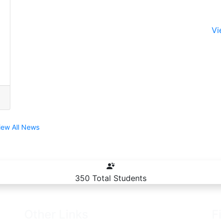
Vi
iew All News
350
Total Students
Other Links
F