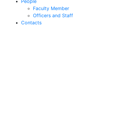
People
Faculty Member
Officers and Staff
Contacts
About Institute of Research
Excellence
Begum Rokeya University, Rangpur, has been
established with the firm conviction of fulfilling the
cherished dreams of the people of the Northern Part
of Bangladesh. In the context of the research
development of the University and conducting higher
research, various academic programs at the
postgraduate level, advanced research at the
domestic and international levels, training and
multifaceted welfare of academic excellence, the
journey of &#39;Institute of Research Excellence (IRE)’
began in 2009. The infrastructure work started with