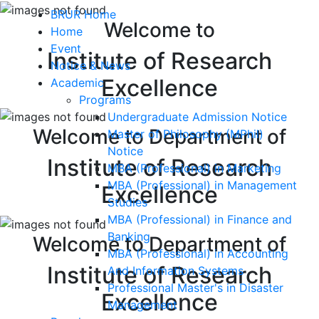
BRUR Home
Welcome to
Home
Event
Institute of Research
Notice & News
Excellence
Academic
Programs
Undergraduate Admission Notice
Welcome to Department of
Master of Philosophy (MPhil)
Notice
Institute of Research
MBA (Professional) in Marketing
MBA (Professional) in Management
Excellence
Studies
MBA (Professional) in Finance and
Banking
Welcome to Department of
MBA (Professional) in Accounting
Institute of Research
And Information Systems
Professional Master's in Disaster
Excellence
Management