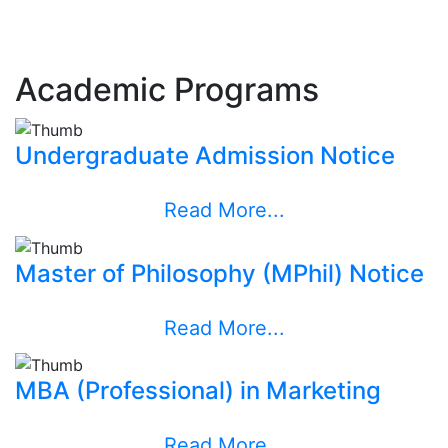
Chancellor and Director of this institute, I am delighted
to inform you that Your Excellency the President of
the People's Republic of Bangladesh and Honorable
Academic Programs
Chancellor of the Begum Rokeya University, Rangpur,. .
.
Undergraduate Admission Notice
Read More
Read More...
Master of Philosophy (MPhil) Notice
Read More...
MBA (Professional) in Marketing
Read More...