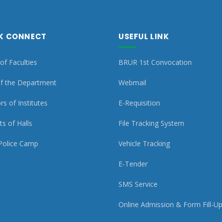
K CONNECT
USEFUL LINK
of Faculties
BRUR 1st Convocation
f the Department
Webmail
rs of Institutes
E-Requisition
s of Halls
File Tracking System
Police Camp
Vehicle Tracking
E-Tender
SMS Service
Online Admission & Form Fill-U