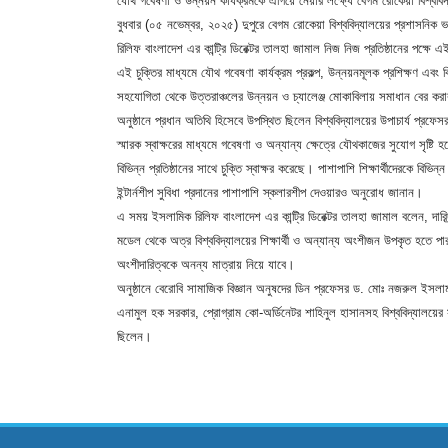
যৌথ গবেষণা ও উন্নয়ন কার্যক্রমকে এগিয়ে নেয়ার লক্ষ্যে বেগম রোকেয়া বিশ্ববি
বুধবার (০৫ নভেম্বর, ২০২৫) দুপুরে বেগম রোকেয়া বিশ্ববিদ্যালয়ের প্রশাসনিক ভ
রিলিফ বাংলাদেশ এর কান্ট্রি ডিরেক্টর তালহা জামাল নিজ নিজ প্রতিষ্ঠানের পক্ষে
এই চুক্তির মাধ্যমে যৌথ গবেষণা কার্যক্রম প্রকল্প, উন্নয়নমূলক প্রশিক্ষণ এবং ব
সহযোগিতা থেকে উত্তরাঞ্চলের উন্নয়ন ও চ্যালেঞ্জ মোকাবিলায় সমাধান বের করার প
অনুষ্ঠানে প্রধান অতিথি হিসেবে উপস্থিত ছিলেন বিশ্ববিদ্যালয়ের উপাচার্য 
স্মারক স্বাক্ষরের মাধ্যমে গবেষণা ও অন্যান্য ক্ষেত্রে যৌথকাজের সুযোগ সৃষ্টি
বিভিন্ন প্রতিষ্ঠানের সাথে চুক্তি স্বাক্ষর করেছে। পাশাপাশি শিক্ষার্থীদেরকে ব
ইন্টার্নশীপ সুবিধা প্রদানের পাশাপাশি স্কলারশীপ দেওয়ারও অনুরোধ জানান।
এ সময় ইসলামিক রিলিফ বাংলাদেশ এর কান্ট্রি ডিরেক্টর তালহা জামাল বলেন, দারিদ্
মডেল থেকে অত্র বিশ্ববিদ্যালয়ের শিক্ষার্থী ও অন্যান্য অংশীজন উপকৃত হতে পারব
অংশীদারিত্বকে অনন্য মাত্রায় নিয়ে যাবে।
অনুষ্ঠানে বেরোবি সামাজিক বিজ্ঞান অনুষদের ডিন প্রফেসর ড. মোঃ নজরুল ইসলা
এনামুল হক সরকার, প্রোগ্রাম কো-অর্ডিনেটর শাহিনুল হাসানসহ বিশ্ববিদ্যালয়ের সামা
ছিলেন।