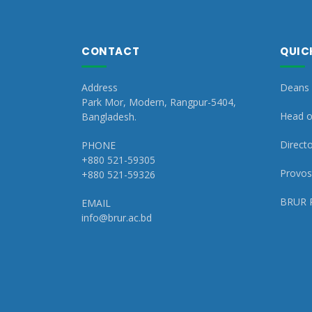
CONTACT
QUIC
Address
Deans 
Park Mor, Modern, Rangpur-5404,
Head o
Bangladesh.
Directo
PHONE
+880 521-59305
Provost
+880 521-59326
BRUR 
EMAIL
info@brur.ac.bd