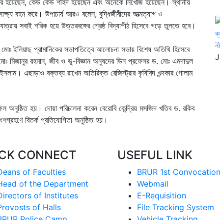
িকার হয়েছেন, কেউ কেউ শহিদ হয়েছেন এবং অনেকে নিখোঁজ হয়েছেন। স্থানীয়
 সাক্ষ্য বহন করে। উপাচার্য আরও বলেন, বুদ্ধিজীবীদের আত্মত্যাগ ও
াত্রায় সবাই শরিক হয়ে উত্তরবঙ্গের শ্রেষ্ঠ বিদ্যাপীঠ হিসেবে গড়ে তুলতে হবে।
ক
ন
 মোঃ ইলিয়াছ প্রামানিকের সভাপতিত্বে আলোচনা সভায় বিশেষ অতিথি হিসেবে
J
োঃ মিজানুর রহমান, জীব ও ভূ-বিজ্ঞান অনুষদের ডিন প্রফেসর ড. মোঃ এমদাদুল
সলাম। এছাড়াও বক্তব্য রাখেন অতিরিক্ত রেজিস্ট্রার কৃষিবিদ খন্দকার গোলাম
।
ল অনুষ্ঠিত হয়। দোয়া পরিচালনা করেন বেরোবি কেন্দ্রিয় মসজিদ খতিব ড. রকিব
ংশগ্রহণে বিতর্ক প্রতিযোগিতা অনুষ্ঠিত হয়।
ICK CONNECT
USEFUL LINK
Deans of Faculties
BRUR 1st Convocatio
Head of the Department
Webmail
Directors of Institutes
E-Requisition
Provosts of Halls
File Tracking System
BRUR Police Camp
Vehicle Tracking