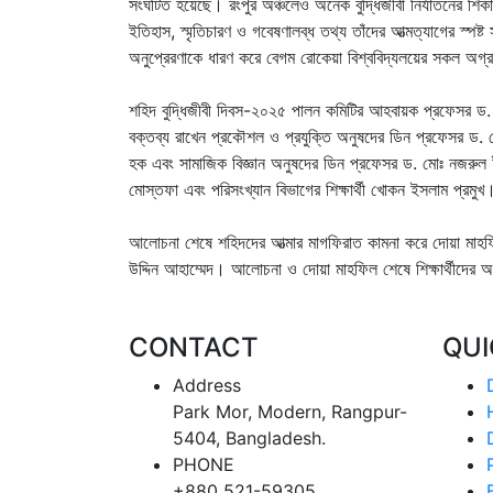
সংঘটিত হয়েছে। রংপুর অঞ্চলেও অনেক বুদ্ধিজীবী নির্যাতনের শ
ইতিহাস, স্মৃতিচারণ ও গবেষণালব্ধ তথ্য তাঁদের আত্মত্যাগের স্পষ্ট
অনুপ্রেরণাকে ধারণ করে বেগম রোকেয়া বিশ্ববিদ্যলয়ের সকল অগ্রয
শহিদ বুদ্ধিজীবী দিবস-২০২৫ পালন কমিটির আহবায়ক প্রফেসর ড.
বক্তব্য রাখেন প্রকৌশল ও প্রযুক্তি অনুষদের ডিন প্রফেসর ড. ম
হক এবং সামাজিক বিজ্ঞান অনুষদের ডিন প্রফেসর ড. মোঃ নজরুল ই
মোস্তফা এবং পরিসংখ্যান বিভাগের শিক্ষার্থী খোকন ইসলাম প্রমুখ
আলোচনা শেষে শহিদদের আত্মার মাগফিরাত কামনা করে দোয়া মাহফি
উদ্দিন আহাম্মেদ। আলোচনা ও দোয়া মাহফিল শেষে শিক্ষার্থীদের অ
CONTACT
QU
Address
Park Mor, Modern, Rangpur-
5404, Bangladesh.
PHONE
+880 521-59305