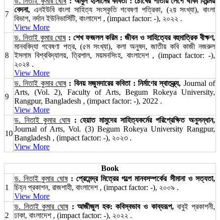
ড. নিতাই কুমার ঘোষ
: আবুল হাসানের কবিতা : চোখের পাতায় লেগে থাকা হিরন্ময়
বেদনা,
এনইউবি বাংলা সাহিত্য সংস্কৃতি গবেষণা পত্রিকা, (২য় সংখ্যা), বাংলা
7
বিভাগ, নর্দান ইউনিভার্সিটি, বাংলাদেশ , (impact factor: -), ২০২২ .
View More
ড. নিতাই কুমার ঘোষ
: শেখ ফজলল করিম : জীবন ও সাহিত্যের বহুমাত্রিক বীক্ষণ,
মানববিদ্যা গবেষণা পত্র, (৫ম সংখ্যা), কলা অনুষদ, জাতীয় কবি কাজী নজরুল
8
ইসলাম বিশ্ববিদ্যালয়, ত্রিশাল, ময়মনসিংহ, বাংলাদেশ , (impact factor: -),
২০২৪ .
View More
ড. নিতাই কুমার ঘোষ
: বিনয় মজুমদারের কবিতা : নির্মাণের স্বাতন্ত্র্য,
Journal of
Arts, (Vol. 2), Faculty of Arts, Begum Rokeya University,
9
Rangpur, Bangladesh , (impact factor: -), 2022 .
View More
ড. নিতাই কুমার ঘোষ
: হেয়াত মামুদের সাহিত্যকর্মের পরিপ্রেক্ষিত অনুসন্ধান,
Journal of Arts, Vol. (3) Begum Rokeya University Rangpur,
10
Bangladesh , (impact factor: -), ২০২৩ .
View More
Book
ড. নিতাই কুমার ঘোষ
: প্রেমেন্দ্র মিত্রের গল্পে মানবসম্পর্কের সীমানা ও সত্যতা,
1
চিহ্ন প্রকাশন, রাজশাহী, বাংলাদেশ , (impact factor: -), ২০০৯ .
View More
ড. নিতাই কুমার ঘোষ
: আজীজুল হক: কবিস্বভাব ও কাব্যরূপ,
বাবুই প্রকাশনী,
2
ঢাকা, বাংলাদেশ , (impact factor: -), ২০২২ .