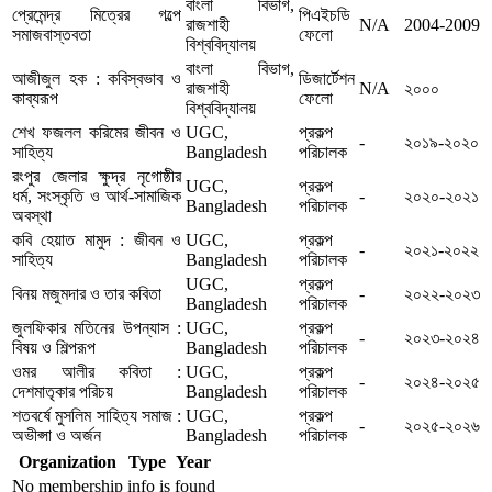
বাংলা বিভাগ,
প্রেমেন্দ্র মিত্রের গল্পে
পিএইচডি
রাজশাহী
N/A
2004-2009
সমাজবাস্তবতা
ফেলো
বিশ্ববিদ্যালয়
বাংলা বিভাগ,
আজীজুল হক : কবিস্বভাব ও
ডিজার্টেশন
রাজশাহী
N/A
২০০০
কাব্যরূপ
ফেলো
বিশ্ববিদ্যালয়
শেখ ফজলল করিমের জীবন ও
UGC,
প্রকল্প
-
২০১৯-২০২০
সাহিত্য
Bangladesh
পরিচালক
রংপুর জেলার ক্ষুদ্র নৃগোষ্ঠীর
UGC,
প্রকল্প
ধর্ম, সংস্কৃতি ও আর্থ-সামাজিক
-
২০২০-২০২১
Bangladesh
পরিচালক
অবস্থা
কবি হেয়াত মামুদ : জীবন ও
UGC,
প্রকল্প
-
২০২১-২০২২
সাহিত্য
Bangladesh
পরিচালক
UGC,
প্রকল্প
বিনয় মজুমদার ও তার কবিতা
-
২০২২-২০২৩
Bangladesh
পরিচালক
জুলফিকার মতিনের উপন্যাস :
UGC,
প্রকল্প
-
২০২৩-২০২৪
বিষয় ও শিল্পরূপ
Bangladesh
পরিচালক
ওমর আলীর কবিতা :
UGC,
প্রকল্প
-
২০২৪-২০২৫
দেশমাতৃকার পরিচয়
Bangladesh
পরিচালক
শতবর্ষে মুসলিম সাহিত্য সমাজ :
UGC,
প্রকল্প
-
২০২৫-২০২৬
অভীপ্সা ও অর্জন
Bangladesh
পরিচালক
Organization
Type
Year
No membership info is found