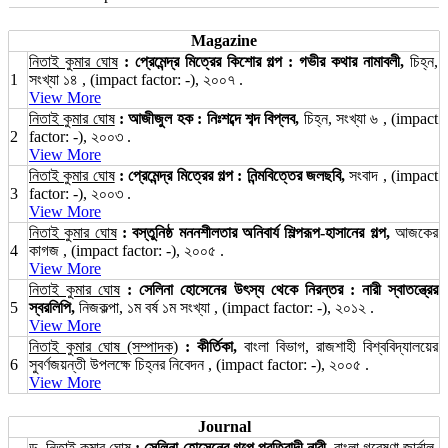
Magazine
নিতাই কুমার ঘোষ
: প্রেমেন্দ্র মিত্রের কিশোর গল্প : গভীর কথার নামাবলী,
চিহ্ন,
1
সংখ্যা ১৪ , (impact factor: -), ২০০৭ .
View More
নিতাই কুমার ঘোষ
: আজীজুল হক : নিঃশব্দে শব্দ বিপ্লব,
চিহ্ন, সংখ্যা ৬ , (impact
2
factor: -), ২০০৩ .
View More
নিতাই কুমার ঘোষ
: প্রেমেন্দ্র মিত্রের গল্প : নিন্মবিত্তের জলছবি,
সংবাদ , (impact
3
factor: -), ২০০৩ .
View More
নিতাই কুমার ঘোষ
: বস্তুনিষ্ঠ মননশীলতার অনিবার্য শিল্পরূপ-হাসানের গল্প,
আজকের
4
কাগজ , (impact factor: -), ২০০৫ .
View More
নিতাই কুমার ঘোষ
: সেলিনা হোসেনের উৎস্য থেকে নিরন্তর : নারী স্বাতন্ত্রের
5
স্বরলিপি,
নিজকল্পা, ১ম বর্ষ ১ম সংখ্যা , (impact factor: -), ২০১২ .
View More
নিতাই কুমার ঘোষ (সম্পাদক)
: কীর্তিকা,
বাংলা বিভাগ, রাজশাহী বিশ্ববিদ্যালয়ের
6
সুবর্ণজয়ন্তী উপলক্ষে চিহ্নর নিবেদন , (impact factor: -), ২০০৫ .
View More
Journal
ড. নিতাই কুমার ঘোষ
: সেলিনা হোসেনের গল্পে প্রতিবাদী নারী,
বাংলা গবেষণা জার্নাল,