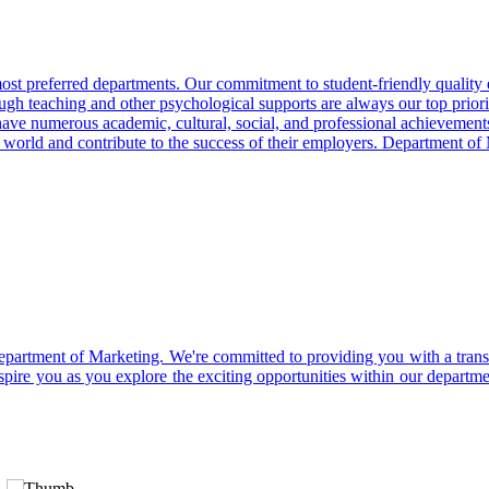
’ most preferred departments. Our commitment to student-friendly qualit
ough teaching and other psychological supports are always our top prior
ts have numerous academic, cultural, social, and professional achievemen
world and contribute to the success of their employers. Department of M
partment of Marketing. We're committed to providing you with a transf
spire you as you explore the exciting opportunities within our depart