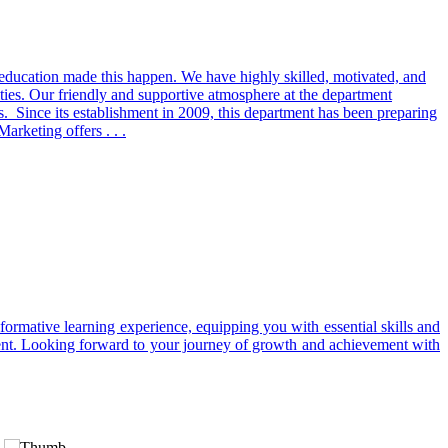
y education made this happen. We have highly skilled, motivated, and
ities. Our friendly and supportive atmosphere at the department
ts. Since its establishment in 2009, this department has been preparing
arketing offers . . .
ormative learning experience, equipping you with essential skills and
ment. Looking forward to your journey of growth and achievement with