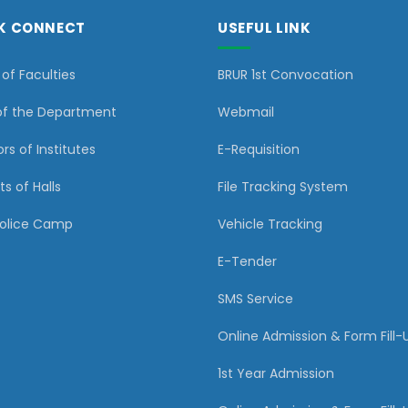
K CONNECT
USEFUL LINK
of Faculties
BRUR 1st Convocation
of the Department
Webmail
rs of Institutes
E-Requisition
ts of Halls
File Tracking System
Police Camp
Vehicle Tracking
E-Tender
SMS Service
Online Admission & Form Fill-
1st Year Admission