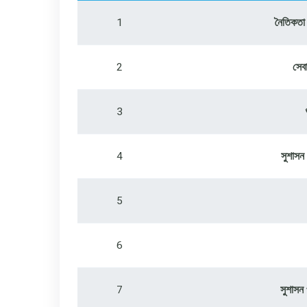
1
নৈতিকতা 
2
সেব
3
4
সুশাসন 
5
6
7
সুশাসন 