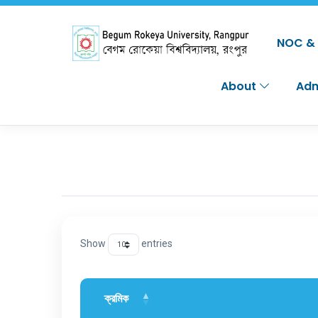
NOC & 
About
Adm
Show
entries
ক্রমিক