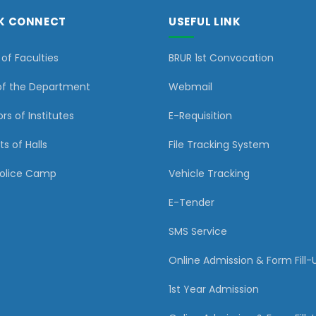
K CONNECT
USEFUL LINK
of Faculties
BRUR 1st Convocation
of the Department
Webmail
rs of Institutes
E-Requisition
ts of Halls
File Tracking System
Police Camp
Vehicle Tracking
E-Tender
SMS Service
Online Admission & Form Fill-
1st Year Admission