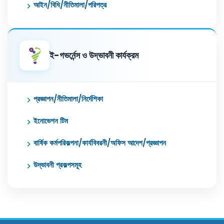
আইন/বিধি/নীতিমালা/পরিপত্র
ই-গভর্নেন্স ও উদ্ভাবনী কার্যক্রম
প্রজ্ঞাপন/নীতিমালা/নির্দেশিকা
ইনোভেশন টিম
বার্ষিক কর্মপরিকল্পনা/কার্যবিবরনী/অফিস আদেশ/প্রজ্ঞাপন
উদ্ভাবনী প্রকল্পসমূহ